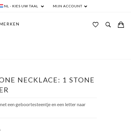
NL - KIES UW TAAL
MIJN ACCOUNT
MERKEN
LA BRUNE & LA BLONDE
ONE NECKLACE: 1 STONE
TER
et een geboortesteentje en een letter naar
0