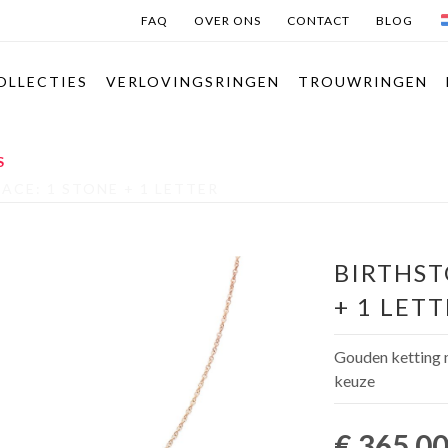
FAQ
OVER ONS
CONTACT
BLOG
OLLECTIES
VERLOVINGSRINGEN
TROUWRINGEN
S
ACE: 1 STONE + 1 LETTER
BIRTHST
+ 1 LET
Gouden ketting m
keuze
€ 365,0