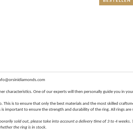
BESTELLEN
 info@orsinidiamonds.com
ther characteristics. One of our experts will then personally guide you in yo
. This is to ensure that only the best materials and the most skilled craft
s important to ensure the strength and durability of the ring. All rings are s
mporarily sold out, please take into account a delivery time of 3 to 4 weeks
ther the ring is in stock.