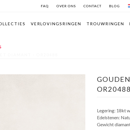
FAQ
OVER ONS
CONTACT
BLOG
OLLECTIES
VERLOVINGSRINGEN
TROUWRINGEN
S
ET DIAMANT - OR20488
GOUDEN 
OR2048
Legering: 18kt w
Edelstenen: Natu
Gewicht diamant