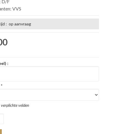
: D/F
anten: VVS
ijd : op aanvraag
00
el) :
:
*
 verplichte velden