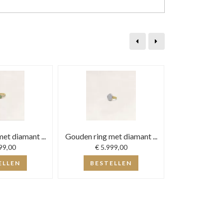
et diamant ...
Gouden ring met diamant ...
Gouden ring m
99,00
€ 5.999,00
€ 4.5
ELLEN
BESTELLEN
BEST