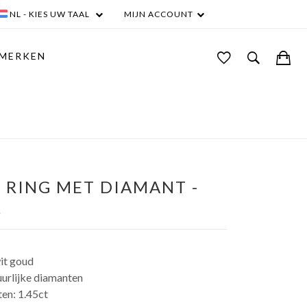
NL - KIES UW TAAL
MIJN ACCOUNT
MERKEN
LA BRUNE & LA BLONDE
RING MET DIAMANT -
8
it goud
urlijke diamanten
en: 1.45ct