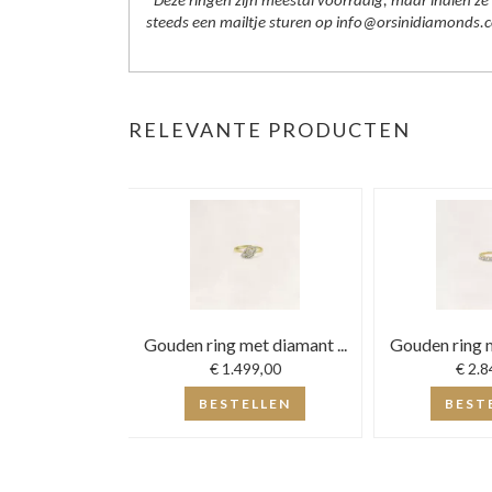
*Deze ringen zijn meestal voorradig, maar indien ze 
steeds een mailtje sturen op info@orsinidiamonds.c
RELEVANTE PRODUCTEN
Gouden ring met diamant ...
Gouden ring m
€ 1.499,00
€ 2.8
BESTELLEN
BEST