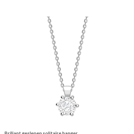
Briljant geslepen solitaire hanger