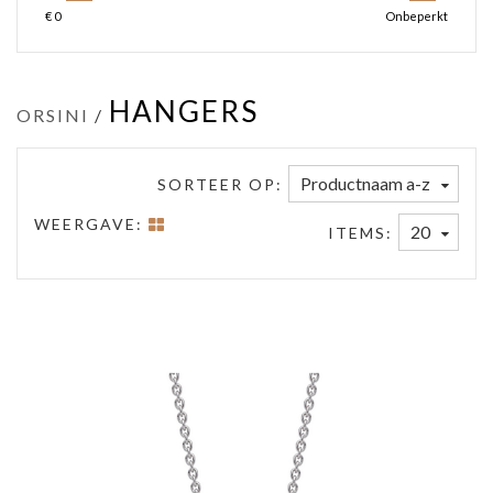
€
0
Onbeperkt
HANGERS
ORSINI
/
Productnaam a-z
SORTEER OP:
WEERGAVE:
20
ITEMS: